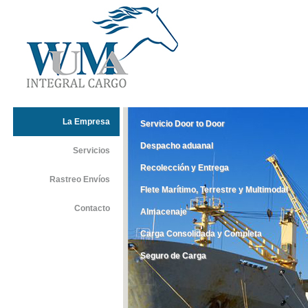
La Empresa
Servicio Door to Door
Despacho aduanal
Servicios
Recolección y Entrega
Rastreo Envíos
Flete Marítimo, Terrestre y Multimodal
Contacto
Almacenaje
Carga Consolidada y Completa
Seguro de Carga